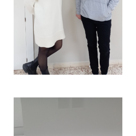
FSUCkspXEAA3dSM